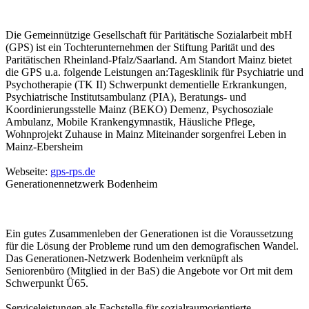
Die Gemeinnützige Gesellschaft für Paritätische Sozialarbeit mbH
(GPS) ist ein Tochterunternehmen der Stiftung Parität und des
Paritätischen Rheinland-Pfalz/Saarland. Am Standort Mainz bietet
die GPS u.a. folgende Leistungen an:Tagesklinik für Psychiatrie und
Psychotherapie (TK II) Schwerpunkt dementielle Erkrankungen,
Psychiatrische Institutsambulanz (PIA), Beratungs- und
Koordinierungsstelle Mainz (BEKO) Demenz, Psychosoziale
Ambulanz, Mobile Krankengymnastik, Häusliche Pflege,
Wohnprojekt Zuhause in Mainz Miteinander sorgenfrei Leben in
Mainz-Ebersheim
Webseite:
gps-rps.de
Generationennetzwerk Bodenheim
Ein gutes Zusammenleben der Generationen ist die Voraussetzung
für die Lösung der Probleme rund um den demografischen Wandel.
Das Generationen-Netzwerk Bodenheim verknüpft als
Seniorenbüro (Mitglied in der BaS) die Angebote vor Ort mit dem
Schwerpunkt Ü65.
Serviceleistungen als Fachstelle für sozialraumorientierte