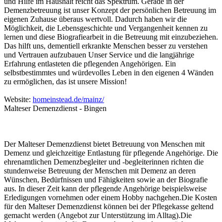
und Hilfe im Haushalt reicht das Spektrum. Gerade in der
Demenzbetreuung ist unser Konzept der persönlichen Betreuung im
eigenen Zuhause überaus wertvoll. Dadurch haben wir die
Möglichkeit, die Lebensgeschichte und Vergangenheit kennen zu
lernen und diese Biografiearbeit in die Betreuung mit einzubeziehen.
Das hilft uns, dementiell erkrankte Menschen besser zu verstehen
und Vertrauen aufzubauen Unser Service und die langjährige
Erfahrung entlasteten die pflegenden Angehörigen. Ein
selbstbestimmtes und würdevolles Leben in den eigenen 4 Wänden
zu ermöglichen, das ist unsere Mission!
Website:
homeinstead.de/mainz/
Malteser Demenzdienst - Bingen
Der Malteser Demenzdienst bietet Betreuung von Menschen mit
Demenz und gleichzeitige Entlastung für pflegende Angehörige. Die
ehrenamtlichen Demenzbegleiter und -begleiterinnen richten die
stundenweise Betreuung der Menschen mit Demenz an deren
Wünschen, Bedürfnissen und Fähigkeiten sowie an der Biografie
aus. In dieser Zeit kann der pflegende Angehörige beispielsweise
Erledigungen vornehmen oder einem Hobby nachgehen.Die Kosten
für den Malteser Demenzdienst können bei der Pflegekasse geltend
gemacht werden (Angebot zur Unterstützung im Alltag).Die